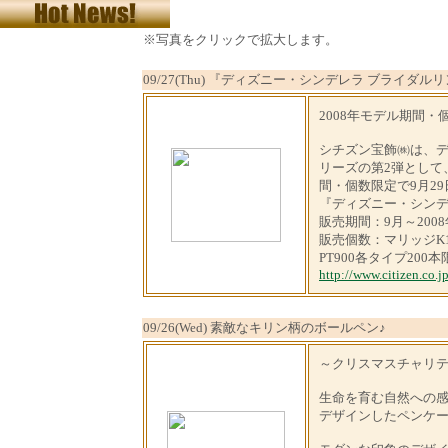
※写真をクリックで拡大します。
09/27(Thu) 『ディズニー・シンデレラ ブライダル
2008年モデル期間・
シチズン宝飾㈱は、
リーズの第2弾として
間・個数限定で9月29日
『ディズニー・シンデレ
販売期間：9月～200
販売個数：マリッジK1
PT900各タイプ200
http://www.citizen.co.jp
09/26(Wed) 素敵なキリン柄のボールペン♪
～クリスマスチャリ
生命を育む自然への
デザインしたペンケ