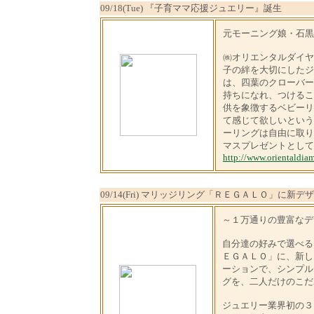
09/18(Tue) 『子育ママ応援ジュエリー』誕生
元モーニング娘・石黒
㈱オリエンタルダイヤ
子の絆を大切にしたジ
は、四葉のクローバー
持ちになれ、つけるこ
供を象徴するベビーリ
て感じて欲しいという願
ーリングは自由に取り
マスプレゼントとして
http://www.orientaldia
09/14(Fri) マリッジリング「ＲＥＧＡＬＯ」に新デ
～１万通りの豊富なデ
自分達の好みで選べる
ＥＧＡＬＯ」に、新し
ーションで、シンプル
グを、二人だけのこだ
ジュエリー業界初の３