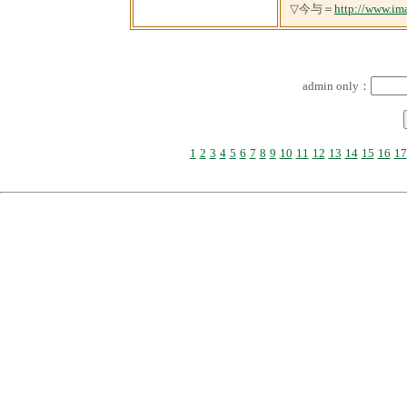
▽今与＝
http://www.im
admin only：
1
2
3
4
5
6
7
8
9
10
11
12
13
14
15
16
17