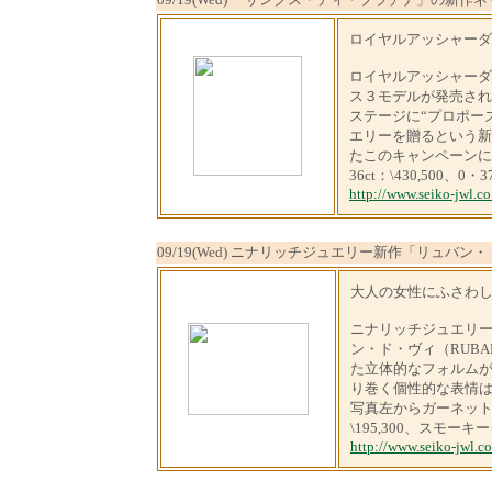
ロイヤルアッシャーダ
ロイヤルアッシャーダ
ス３モデルが発売され
ステージに“プロポー
エリーを贈るという新
たこのキャンペーンに
36ct：\430,500、0
http://www.seiko-jwl.co
09/19(Wed) ニナリッチジュエリー新作「リュバ
大人の女性にふさわ
ニナリッチジュエリー
ン・ド・ヴィ（RUBA
た立体的なフォルム
り巻く個性的な表情
写真左からガーネット・
\195,300、スモー
http://www.seiko-jwl.co