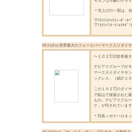
モダンな印象のデザイ
＊売上げの一部は、
▽ｸﾘｽﾏｽﾁｬﾘﾃｨｰﾎﾞｰﾙﾍ
▽ﾐｷﾓﾄｲﾝﾀｰﾅｼｮﾅﾙｷﾞﾌ
09/21(Fri) 世界最大のフォーエバーマーク入りダイ
～１０２㌌の世界最大
デビアスグループが９
マーク入りダイヤモン
ックレス」（総計２９
この１０２㌌のダイヤ
ア鉱山で採掘された最
もの。デビアスグルー
ク」が印されています
＊写真＝ポナハロネッ
09/19(Wed) 「サンクス・ディ・プラチナ」の新作