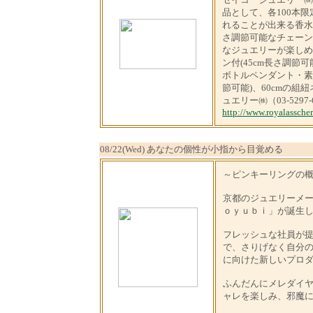
品として、各100本
れることが出来る香水
さ調節可能なチェーン
なジュエリーが楽しめ
ン付(45cm長さ調節可
ボトルペンダント・素材：
節可能)、60cmの組
ュエリー㈱（03-5297-
http://www.royalasscher
08/22(Wed) あなたの個性が小指から目覚める
～ピンキーリングの
京都のジュエリーメ
ｏｙｕｂｉ」が誕生
フレッシュな社員が
で、さりげなく自分
に向けた新しいプロ
ふんだんにメレダイ
ャレを楽しみ、邪魔