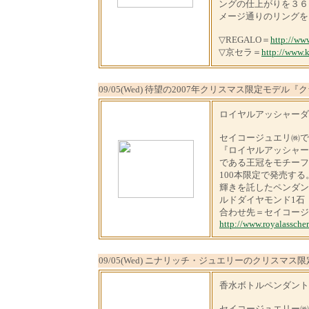
ングの仕上がりを３６
メージ通りのリングを
▽REGALO＝
http://ww
▽京セラ＝
http://www.k
09/05(Wed) 待望の2007年クリスマス限定モデ
ロイヤルアッシャーダ
セイコージュエリ㈱で
『ロイヤルアッシャー
である王冠をモチーフと
100本限定で発売す
輝きを託したペンダン
ルドダイヤモンド1石（
合わせ先＝セイコージュエ
http://www.royalasscher
09/05(Wed) ニナリッチ・ジュエリーのクリスマス
香水ボトルペンダント
セイコージュエリー㈱